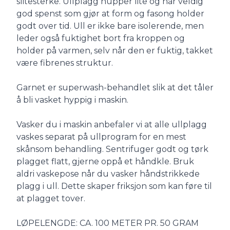
slitesterke. Ullplagg nupper lite og har veldig
god spenst som gjør at form og fasong holder
godt over tid. Ull er ikke bare isolerende, men
leder også fuktighet bort fra kroppen og
holder på varmen, selv når den er fuktig, takket
være fibrenes struktur.
Garnet er superwash-behandlet slik at det tåler
å bli vasket hyppig i maskin.
Vasker du i maskin anbefaler vi at alle ullplagg
vaskes separat på ullprogram for en mest
skånsom behandling. Sentrifuger godt og tørk
plagget flatt, gjerne oppå et håndkle. Bruk
aldri vaskepose når du vasker håndstrikkede
plagg i ull. Dette skaper friksjon som kan føre til
at plagget tover.
LØPELENGDE: CA. 100 METER PR. 50 GRAM