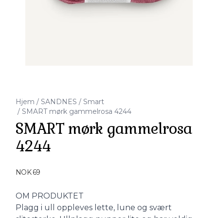
Hjem
/
SANDNES
/
Smart
/
SMART mørk gammelrosa 4244
SMART mørk gammelrosa
4244
Produktdetaljer
NOK 69
Description
OM PRODUKTET
Plagg i ull oppleves lette, lune og svært