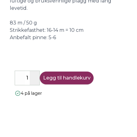
luftige og bruksvennlige plagg med lang
levetid.
83 m / 50 g
Strikkefasthet: 16-14 m = 10 cm
Anbefalt pinne: 5-6
Legg til handlekurv
Decrease
Increase
4 på lager