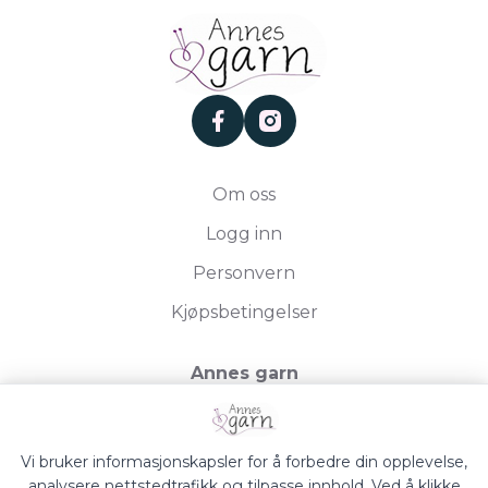
facebook
instagram
Om oss
Logg inn
Personvern
Kjøpsbetingelser
Annes garn
Storgata 19, 2750 Gran
Org.nr. 994050613
Vi bruker informasjonskapsler for å forbedre din opplevelse,
analysere nettstedtrafikk og tilpasse innhold. Ved å klikke