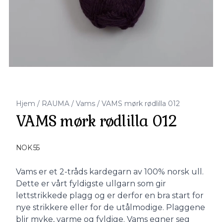
Hjem
/
RAUMA
/
Vams
/
VAMS mørk rødlilla 012
VAMS mørk rødlilla 012
Produktdetaljer
NOK 55
Description
Vams er et 2-tråds kardegarn av 100% norsk ull.
Dette er vårt fyldigste ullgarn som gir
lettstrikkede plagg og er derfor en bra start for
nye strikkere eller for de utålmodige. Plaggene
blir myke, varme og fyldige. Vams egner seg