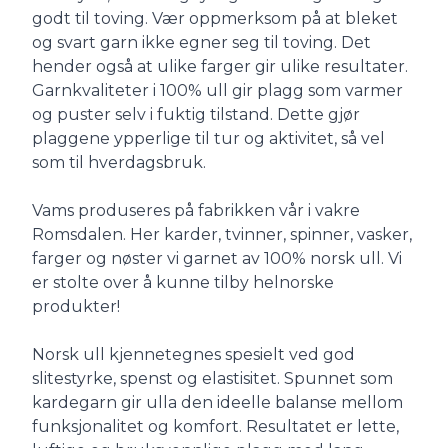
godt til toving. Vær oppmerksom på at bleket
og svart garn ikke egner seg til toving. Det
hender også at ulike farger gir ulike resultater.
Garnkvaliteter i 100% ull gir plagg som varmer
og puster selv i fuktig tilstand. Dette gjør
plaggene ypperlige til tur og aktivitet, så vel
som til hverdagsbruk.
Vams produseres på fabrikken vår i vakre
Romsdalen. Her karder, tvinner, spinner, vasker,
farger og nøster vi garnet av 100% norsk ull. Vi
er stolte over å kunne tilby helnorske
produkter!
Norsk ull kjennetegnes spesielt ved god
slitestyrke, spenst og elastisitet. Spunnet som
kardegarn gir ulla den ideelle balanse mellom
funksjonalitet og komfort. Resultatet er lette,