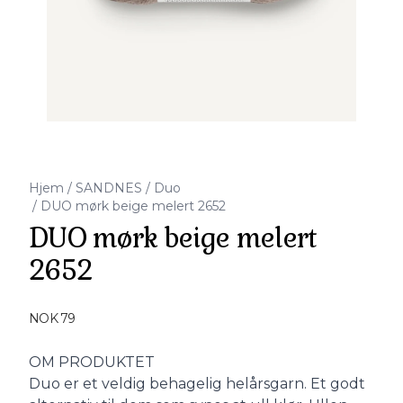
Hjem
/
SANDNES
/
Duo
/
DUO mørk beige melert 2652
DUO mørk beige melert
2652
Produktdetaljer
NOK 79
Description
OM PRODUKTET
Duo er et veldig behagelig helårsgarn. Et godt