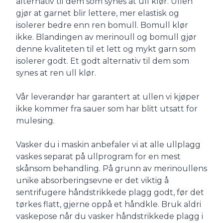
alternativ til dem som synes at ull klør. Ullen
gjør at garnet blir lettere, mer elastisk og
isolerer bedre enn ren bomull. Bomull klør
ikke. Blandingen av merinoull og bomull gjør
denne kvaliteten til et lett og mykt garn som
isolerer godt. Et godt alternativ til dem som
synes at ren ull klør.
Vår leverandør har garantert at ullen vi kjøper
ikke kommer fra sauer som har blitt utsatt for
mulesing.
Vasker du i maskin anbefaler vi at alle ullplagg
vaskes separat på ullprogram for en mest
skånsom behandling. På grunn av merinoullens
unike absorberingsevne er det viktig å
sentrifugere håndstrikkede plagg godt, før det
tørkes flatt, gjerne oppå et håndkle. Bruk aldri
vaskepose når du vasker håndstrikkede plagg i