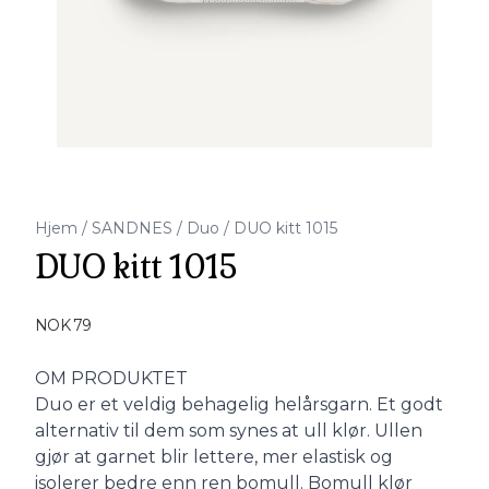
Hjem
/
SANDNES
/
Duo
/
DUO kitt 1015
DUO kitt 1015
Produktdetaljer
NOK 79
Description
OM PRODUKTET
Duo er et veldig behagelig helårsgarn. Et godt
alternativ til dem som synes at ull klør. Ullen
gjør at garnet blir lettere, mer elastisk og
isolerer bedre enn ren bomull. Bomull klør