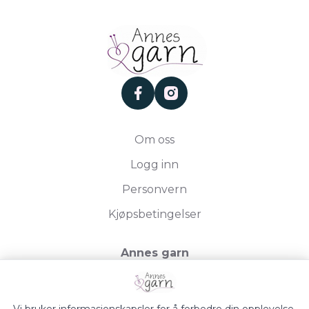
facebook
instagram
Om oss
Logg inn
Personvern
Kjøpsbetingelser
Annes garn
Storgata 19, 2750 Gran
Org.nr. 994050613