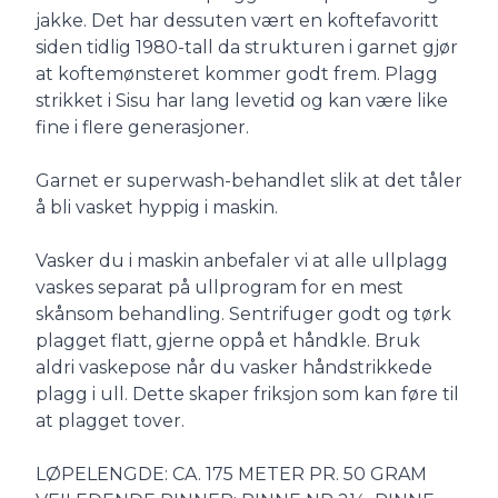
jakke. Det har dessuten vært en koftefavoritt
siden tidlig 1980-tall da strukturen i garnet gjør
at koftemønsteret kommer godt frem. Plagg
strikket i Sisu har lang levetid og kan være like
fine i flere generasjoner.
Garnet er superwash-behandlet slik at det tåler
å bli vasket hyppig i maskin.
Vasker du i maskin anbefaler vi at alle ullplagg
vaskes separat på ullprogram for en mest
skånsom behandling. Sentrifuger godt og tørk
plagget flatt, gjerne oppå et håndkle. Bruk
aldri vaskepose når du vasker håndstrikkede
plagg i ull. Dette skaper friksjon som kan føre til
at plagget tover.
LØPELENGDE: CA. 175 METER PR. 50 GRAM