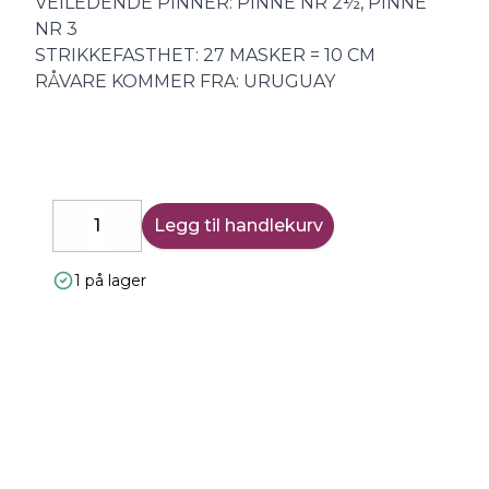
VEILEDENDE PINNER: PINNE NR 2½, PINNE
NR 3
STRIKKEFASTHET: 27 MASKER = 10 CM
RÅVARE KOMMER FRA: URUGUAY
Legg til handlekurv
Decrease
Increase
1 på lager