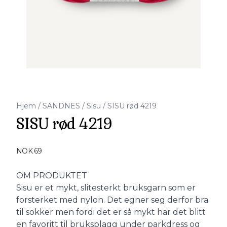
Hjem
/
SANDNES
/
Sisu
/
SISU rød 4219
SISU rød 4219
Produktdetaljer
NOK 69
Description
OM PRODUKTET
Sisu er et mykt, slitesterkt bruksgarn som er
forsterket med nylon. Det egner seg derfor bra
til sokker men fordi det er så mykt har det blitt
en favoritt til bruksplagg under parkdress og