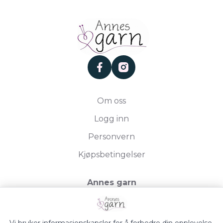
facebook
instagram
Om oss
Logg inn
Personvern
Kjøpsbetingelser
Annes garn
Storgata 19, 2750 Gran
Org.nr. 994050613