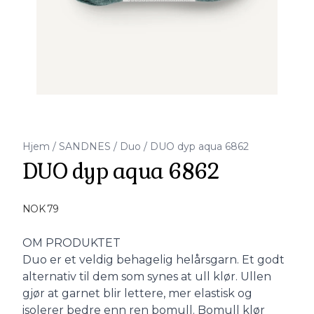
Hjem
/
SANDNES
/
Duo
/
DUO dyp aqua 6862
DUO dyp aqua 6862
Produktdetaljer
NOK 79
Description
OM PRODUKTET
Duo er et veldig behagelig helårsgarn. Et godt
alternativ til dem som synes at ull klør. Ullen
gjør at garnet blir lettere, mer elastisk og
isolerer bedre enn ren bomull. Bomull klør