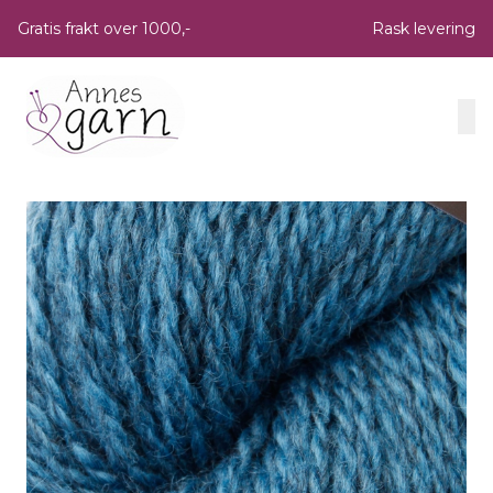
Skip to main content
Gratis frakt over 1000,-
Rask levering