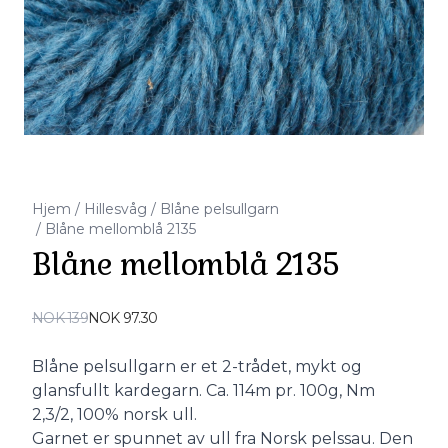
Hjem
/
Hillesvåg
/
Blåne pelsullgarn
/
Blåne mellomblå 2135
Blåne mellomblå 2135
Produktdetaljer
NOK 139
NOK 97.30
Description
Blåne pelsullgarn er et 2-trådet, mykt og
glansfullt kardegarn. Ca. 114m pr. 100g, Nm
2,3/2, 100% norsk ull.
Garnet er spunnet av ull fra Norsk pelssau. Den