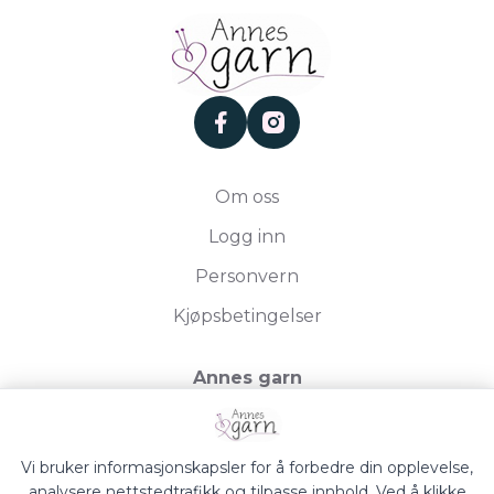
facebook
instagram
Om oss
Logg inn
Personvern
Kjøpsbetingelser
Annes garn
Storgata 19, 2750 Gran
Org.nr. 994050613
Vi bruker informasjonskapsler for å forbedre din opplevelse,
analysere nettstedtrafikk og tilpasse innhold. Ved å klikke