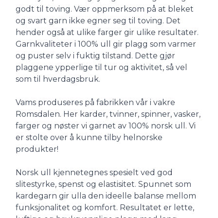
godt til toving. Vær oppmerksom på at bleket
og svart garn ikke egner seg til toving. Det
hender også at ulike farger gir ulike resultater.
Garnkvaliteter i 100% ull gir plagg som varmer
og puster selv i fuktig tilstand. Dette gjør
plaggene ypperlige til tur og aktivitet, så vel
som til hverdagsbruk.
Vams produseres på fabrikken vår i vakre
Romsdalen. Her karder, tvinner, spinner, vasker,
farger og nøster vi garnet av 100% norsk ull. Vi
er stolte over å kunne tilby helnorske
produkter!
Norsk ull kjennetegnes spesielt ved god
slitestyrke, spenst og elastisitet. Spunnet som
kardegarn gir ulla den ideelle balanse mellom
funksjonalitet og komfort. Resultatet er lette,