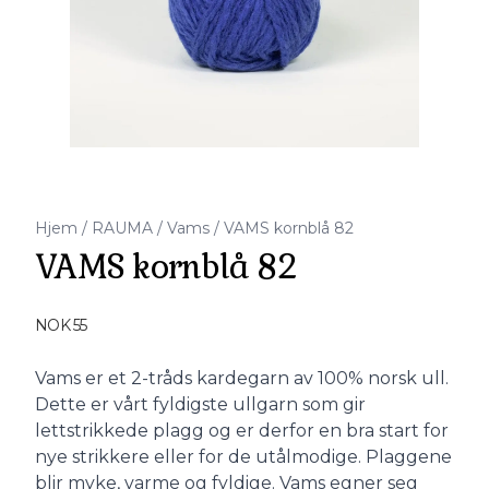
Hjem
/
RAUMA
/
Vams
/
VAMS kornblå 82
VAMS kornblå 82
Produktdetaljer
NOK 55
Description
Vams er et 2-tråds kardegarn av 100% norsk ull.
Dette er vårt fyldigste ullgarn som gir
lettstrikkede plagg og er derfor en bra start for
nye strikkere eller for de utålmodige. Plaggene
blir myke, varme og fyldige. Vams egner seg