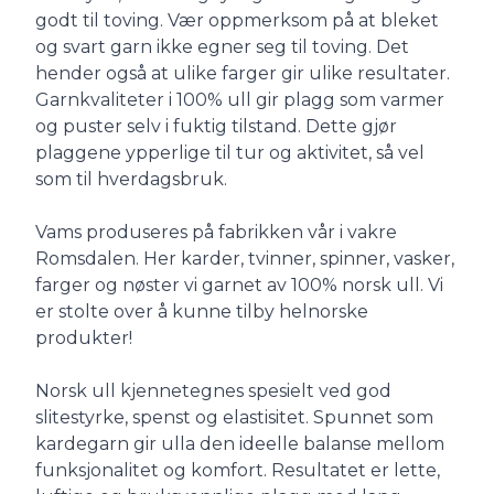
godt til toving. Vær oppmerksom på at bleket
og svart garn ikke egner seg til toving. Det
hender også at ulike farger gir ulike resultater.
Garnkvaliteter i 100% ull gir plagg som varmer
og puster selv i fuktig tilstand. Dette gjør
plaggene ypperlige til tur og aktivitet, så vel
som til hverdagsbruk.
Vams produseres på fabrikken vår i vakre
Romsdalen. Her karder, tvinner, spinner, vasker,
farger og nøster vi garnet av 100% norsk ull. Vi
er stolte over å kunne tilby helnorske
produkter!
Norsk ull kjennetegnes spesielt ved god
slitestyrke, spenst og elastisitet. Spunnet som
kardegarn gir ulla den ideelle balanse mellom
funksjonalitet og komfort. Resultatet er lette,