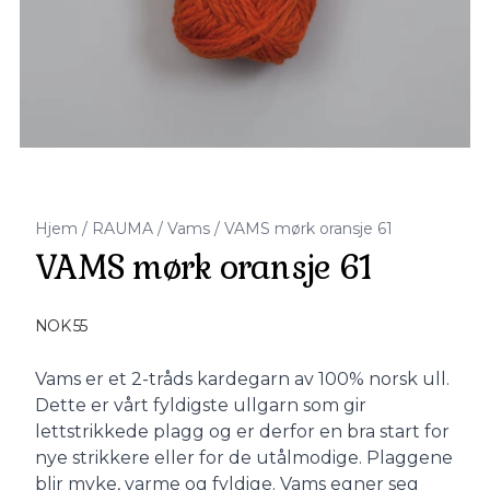
Hjem
/
RAUMA
/
Vams
/
VAMS mørk oransje 61
VAMS mørk oransje 61
Produktdetaljer
NOK 55
Description
Vams er et 2-tråds kardegarn av 100% norsk ull.
Dette er vårt fyldigste ullgarn som gir
lettstrikkede plagg og er derfor en bra start for
nye strikkere eller for de utålmodige. Plaggene
blir myke, varme og fyldige. Vams egner seg