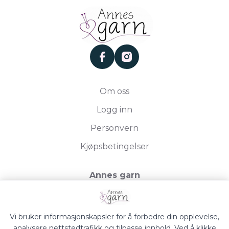
facebook
instagram
Om oss
Logg inn
Personvern
Kjøpsbetingelser
Annes garn
Storgata 19, 2750 Gran
Org.nr. 994050613
Vi bruker informasjonskapsler for å forbedre din opplevelse,
analysere nettstedtrafikk og tilpasse innhold. Ved å klikke