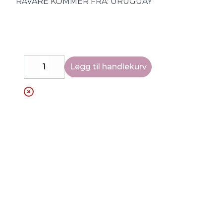
RÅVARE KOMMER FRA: URUGUAY
Legg til handlekurv
Decrease
Increase