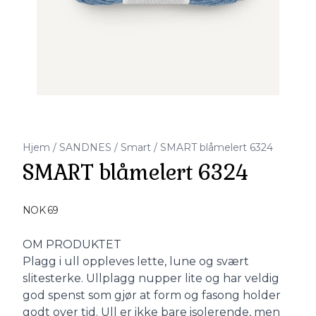
Hjem
/
SANDNES
/
Smart
/
SMART blåmelert 6324
SMART blåmelert 6324
Produktdetaljer
NOK 69
Description
OM PRODUKTET
Plagg i ull oppleves lette, lune og svært
slitesterke. Ullplagg nupper lite og har veldig
god spenst som gjør at form og fasong holder
godt over tid. Ull er ikke bare isolerende, men