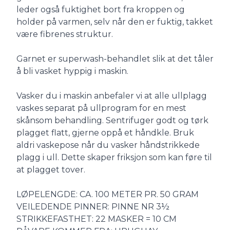
leder også fuktighet bort fra kroppen og
holder på varmen, selv når den er fuktig, takket
være fibrenes struktur.
Garnet er superwash-behandlet slik at det tåler
å bli vasket hyppig i maskin.
Vasker du i maskin anbefaler vi at alle ullplagg
vaskes separat på ullprogram for en mest
skånsom behandling. Sentrifuger godt og tørk
plagget flatt, gjerne oppå et håndkle. Bruk
aldri vaskepose når du vasker håndstrikkede
plagg i ull. Dette skaper friksjon som kan føre til
at plagget tover.
LØPELENGDE: CA. 100 METER PR. 50 GRAM
VEILEDENDE PINNER: PINNE NR 3½
STRIKKEFASTHET: 22 MASKER = 10 CM