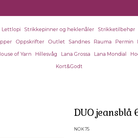
Lettlopi
Strikkepinner og heklenåler
Strikketilbehør
apper
Oppskrifter
Outlet
Sandnes
Rauma
Permin
ouse of Yarn
Hillesvåg
Lana Grossa
Lana Mondial
Ho
Kort&Godt
DUO jeansblå 
Produktdetaljer
NOK 75