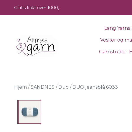
Skip to main content
Gratis frakt over 1000,-
Lang Yarns
Vesker og m
Garnstudio
H
Hjem
/
SANDNES
/
Duo
/
DUO jeansblå 6033