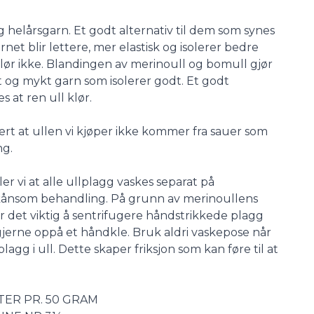
 helårsgarn. Et godt alternativ til dem som synes
arnet blir lettere, mer elastisk og isolerer bedre
ør ikke. Blandingen av merinoull og bomull gjør
tt og mykt garn som isolerer godt. Et godt
s at ren ull klør.
ert at ullen vi kjøper ikke kommer fra sauer som
ng.
er vi at alle ullplagg vaskes separat på
kånsom behandling. På grunn av merinoullens
 det viktig å sentrifugere håndstrikkede plagg
, gjerne oppå et håndkle. Bruk aldri vaskepose når
agg i ull. Dette skaper friksjon som kan føre til at
TER PR. 50 GRAM