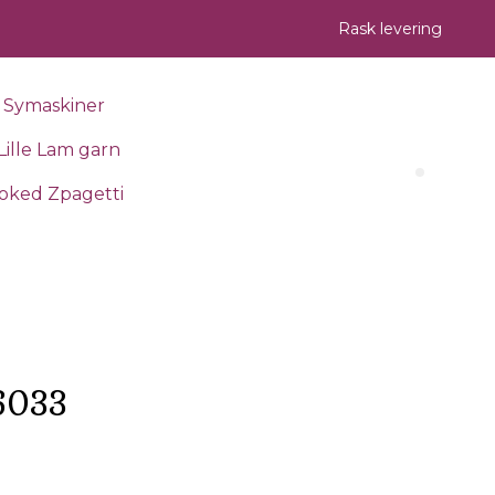
Rask levering
Symaskiner
Lille Lam garn
Search 
oked Zpagetti
6033