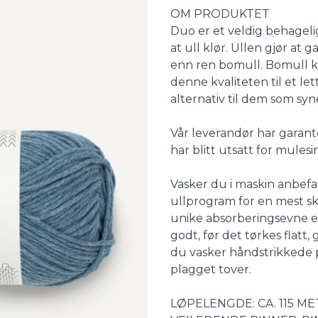
Description
OM PRODUKTET
Duo er et veldig behagelig
at ull klør. Ullen gjør at g
enn ren bomull. Bomull kl
denne kvaliteten til et le
alternativ til dem som syne
Vår leverandør har garant
har blitt utsatt for mulesi
Vasker du i maskin anbefal
ullprogram for en mest s
unike absorberingsevne er
godt, før det tørkes flatt
du vasker håndstrikkede pl
plagget tover.
LØPELENGDE: CA. 115 ME