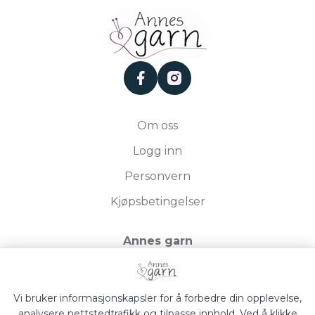
facebook
instagram
Om oss
Logg inn
Personvern
Kjøpsbetingelser
Annes garn
Storgata 19, 2750 Gran
Org.nr. 994050613
Vi bruker informasjonskapsler for å forbedre din opplevelse,
analysere nettstedtrafikk og tilpasse innhold. Ved å klikke