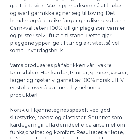
godt til toving. Vær oppmerksom på at bleket
og svart garn ikke egner seg til toving. Det
hender også at ulike farger gir ulike resultater.
Garnkvaliteter i 100% ull gir plagg som varmer
og puster selv i fuktig tilstand. Dette gjør
plaggene ypperlige til tur og aktivitet, så vel
som til hverdagsbruk.
Vams produseres på fabrikken vår i vakre
Romsdalen. Her karder, tvinner, spinner, vasker,
farger og nøster vi garnet av 100% norsk ull. Vi
er stolte over å kunne tilby helnorske
produkter!
Norsk ull kjennetegnes spesielt ved god
slitestyrke, spenst og elastisitet. Spunnet som
kardegarn gir ulla den ideelle balanse mellom
funksjonalitet og komfort. Resultatet er lette,