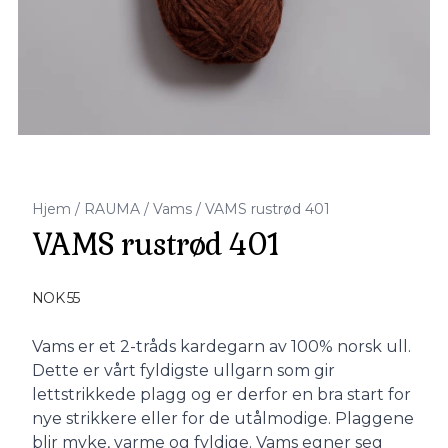
Hjem
/
RAUMA
/
Vams
/
VAMS rustrød 401
VAMS rustrød 401
Produktdetaljer
NOK 55
Description
Vams er et 2-tråds kardegarn av 100% norsk ull.
Dette er vårt fyldigste ullgarn som gir
lettstrikkede plagg og er derfor en bra start for
nye strikkere eller for de utålmodige. Plaggene
blir myke, varme og fyldige. Vams egner seg