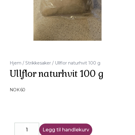
Hjem
/
Strikkesaker
/
Ullflor naturhvit 100 g
Ullflor naturhvit 100 g
Produktdetaljer
NOK 60
Description
Legg til handlekurv
Decrease
Increase