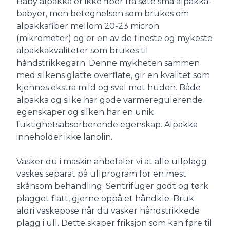
Baby alpakka er ikke fiber fra søte små alpakka-
babyer, men betegnelsen som brukes om
alpakkafiber mellom 20-23 micron
(mikrometer) og er en av de fineste og mykeste
alpakkakvaliteter som brukes til
håndstrikkegarn. Denne mykheten sammen
med silkens glatte overflate, gir en kvalitet som
kjennes ekstra mild og sval mot huden. Både
alpakka og silke har gode varmeregulerende
egenskaper og silken har en unik
fuktighetsabsorberende egenskap. Alpakka
inneholder ikke lanolin.
Vasker du i maskin anbefaler vi at alle ullplagg
vaskes separat på ullprogram for en mest
skånsom behandling. Sentrifuger godt og tørk
plagget flatt, gjerne oppå et håndkle. Bruk
aldri vaskepose når du vasker håndstrikkede
plagg i ull. Dette skaper friksjon som kan føre til