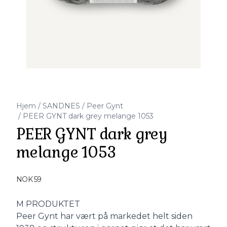
Hjem
/
SANDNES
/
Peer Gynt
/
PEER GYNT dark grey melange 1053
PEER GYNT dark grey
melange 1053
Produktdetaljer
NOK 59
Description
M PRODUKTET
Peer Gynt har vært på markedet helt siden