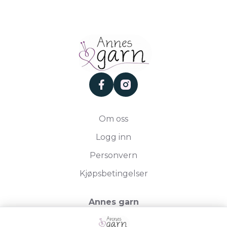
facebook
instagram
Om oss
Logg inn
Personvern
Kjøpsbetingelser
Annes garn
Storgata 19, 2750 Gran
Org.nr. 994050613