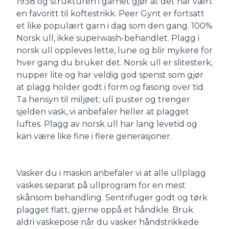
1938 og strukturen i garnet gjør at det har vært
en favoritt til koftestrikk. Peer Gynt er fortsatt
et like populært garn i dag som den gang. 100%
Norsk ull, ikke superwash-behandlet. Plagg i
norsk ull oppleves lette, lune og blir mykere for
hver gang du bruker det. Norsk ull er slitesterk,
nupper lite og har veldig god spenst som gjør
at plagg holder godt i form og fasong over tid.
Ta hensyn til miljøet; ull puster og trenger
sjelden vask, vi anbefaler heller at plagget
luftes. Plagg av norsk ull har lang levetid og
kan være like fine i flere generasjoner.
Vasker du i maskin anbefaler vi at alle ullplagg
vaskes separat på ullprogram for en mest
skånsom behandling. Sentrifuger godt og tørk
plagget flatt, gjerne oppå et håndkle. Bruk
aldri vaskepose når du vasker håndstrikkede