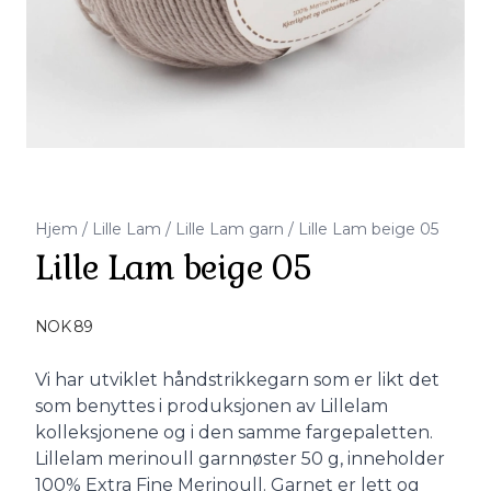
Hjem
/
Lille Lam
/
Lille Lam garn
/
Lille Lam beige 05
Lille Lam beige 05
Produktdetaljer
NOK 89
Description
Vi har utviklet håndstrikkegarn som er likt det
som benyttes i produksjonen av Lillelam
kolleksjonene og i den samme fargepaletten.
Lillelam merinoull garnnøster 50 g, inneholder
100% Extra Fine Merinoull. Garnet er lett og