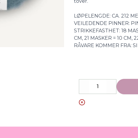
tover.
LØPELENGDE: CA. 212 M
VEILEDENDE PINNER: PI
STRIKKEFASTHET: 18 MASK
CM, 21 MASKER = 10 CM, 
RÅVARE KOMMER FRA: SI
Decrease
Increase