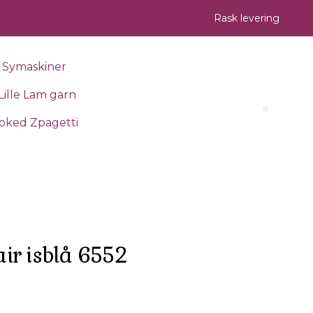
Rask levering
Symaskiner
Lille Lam garn
Search 
oked Zpagetti
ir isblå 6552