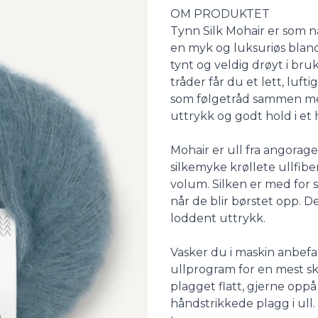
Description
OM PRODUKTET
Tynn Silk Mohair er som na
en myk og luksuriøs blandi
tynt og veldig drøyt i bru
tråder får du et lett, luf
som følgetråd sammen med
uttrykk og godt hold i et 
Mohair er ull fra angorage
silkemyke krøllete ullfiber.
volum. Silken er med for 
når de blir børstet opp. D
loddent uttrykk.
Vasker du i maskin anbefal
ullprogram for en mest s
plagget flatt, gjerne opp
håndstrikkede plagg i ull.