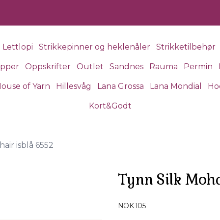
Lettlopi
Strikkepinner og heklenåler
Strikketilbehør
apper
Oppskrifter
Outlet
Sandnes
Rauma
Permin
ouse of Yarn
Hillesvåg
Lana Grossa
Lana Mondial
Ho
Kort&Godt
air isblå 6552
Tynn Silk Moha
Produktdetaljer
NOK 105