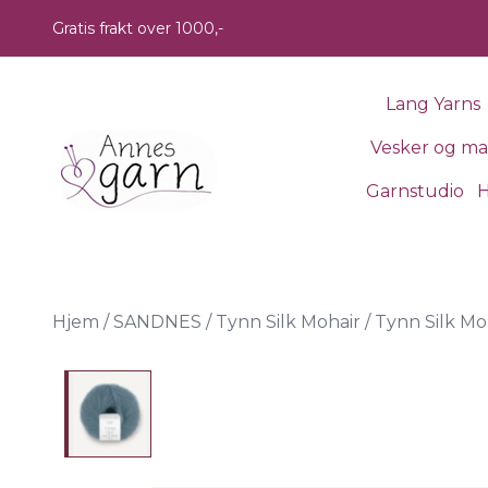
Skip to main content
Gratis frakt over 1000,-
Lang Yarns
Vesker og m
Garnstudio
H
Hjem
/
SANDNES
/
Tynn Silk Mohair
/
Tynn Silk Moh