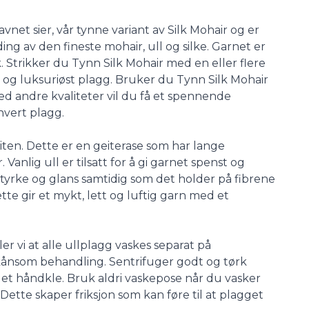
vnet sier, vår tynne variant av Silk Mohair og er
ng av den fineste mohair, ull og silke. Garnet er
k. Strikker du Tynn Silk Mohair med en eller flere
tig og luksuriøst plagg. Bruker du Tynn Silk Mohair
 andre kvaliteter vil du få et spennende
hvert plagg.
iten. Dette er en geiterase som har lange
 Vanlig ull er tilsatt for å gi garnet spenst og
styrke og glans samtidig som det holder på fibrene
ette gir et mykt, lett og luftig garn med et
er vi at alle ullplagg vaskes separat på
kånsom behandling. Sentrifuger godt og tørk
å et håndkle. Bruk aldri vaskepose når du vasker
 Dette skaper friksjon som kan føre til at plagget