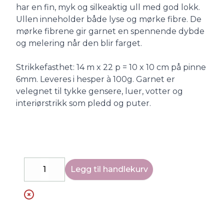
har en fin, myk og silkeaktig ull med god lokk.
Ullen inneholder både lyse og mørke fibre. De
mørke fibrene gir garnet en spennende dybde
og melering når den blir farget.
Strikkefasthet: 14 m x 22 p = 10 x 10 cm på pinne
6mm. Leveres i hesper à 100g. Garnet er
velegnet til tykke gensere, luer, votter og
interiørstrikk som pledd og puter.
Legg til handlekurv
Decrease
Increase