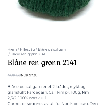
Hjem
/
Hillesvåg
/
Blåne pelsullgarn
/
Blåne ren grønn 2141
Blåne ren grønn 2141
Produktdetaljer
NOK 139
NOK 97.30
Description
Blåne pelsullgarn er et 2-trådet, mykt og
glansfullt kardegarn. Ca. 114m pr. 100g, Nm
2,3/2, 100% norsk ull.
Garnet er spunnet av ull fra Norsk pelssau. Den