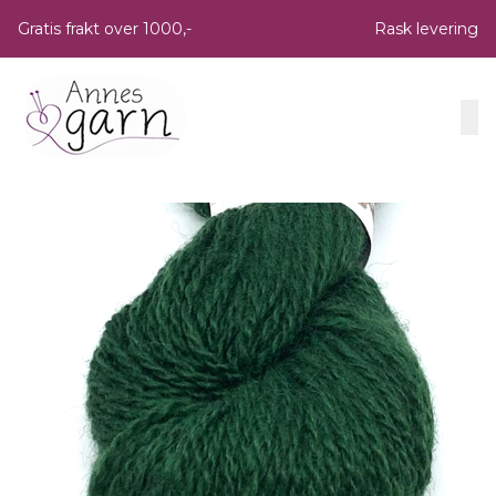
Skip to main content
Gratis frakt over 1000,-
Rask levering