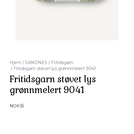
Hjem
/
SANDNES
/
Fritidsgarn
/
Fritidsgarn støvet lys grønnmelert 9041
Fritidsgarn støvet lys
grønnmelert 9041
Produktdetaljer
NOK 55
Description