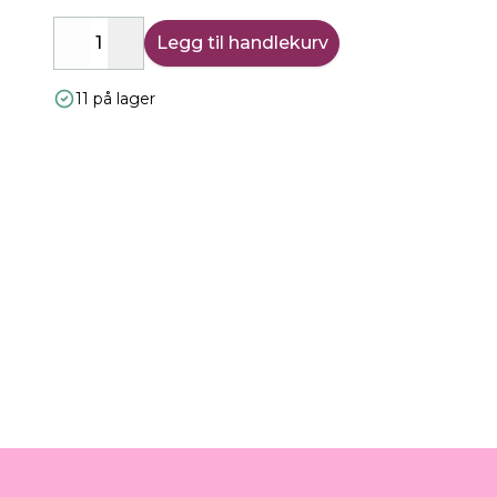
Legg til handlekurv
Decrease
Increase
11 på lager