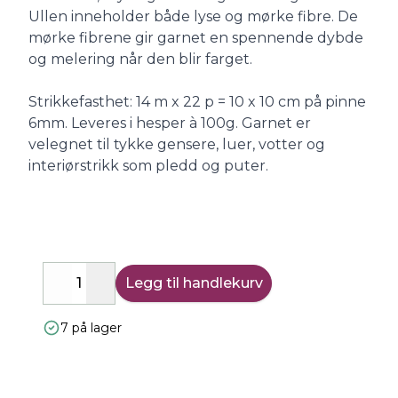
Ullen inneholder både lyse og mørke fibre. De
mørke fibrene gir garnet en spennende dybde
og melering når den blir farget.
Strikkefasthet: 14 m x 22 p = 10 x 10 cm på pinne
6mm. Leveres i hesper à 100g. Garnet er
velegnet til tykke gensere, luer, votter og
interiørstrikk som pledd og puter.
Legg til handlekurv
Decrease
Increase
7 på lager