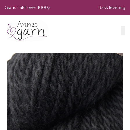
Skip to main content
Gratis frakt over 1000,-
Rask levering