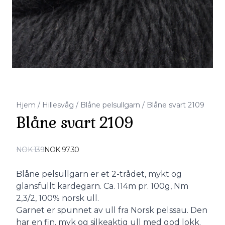
Hjem
/
Hillesvåg
/
Blåne pelsullgarn
/
Blåne svart 2109
Blåne svart 2109
Produktdetaljer
NOK 139
NOK 97.30
Description
Blåne pelsullgarn er et 2-trådet, mykt og
glansfullt kardegarn. Ca. 114m pr. 100g, Nm
2,3/2, 100% norsk ull.
Garnet er spunnet av ull fra Norsk pelssau. Den
har en fin, myk og silkeaktig ull med god lokk.