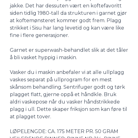
jakke. Det har dessuten vært en koftefavoritt
siden tidlig 1980-tall da strukturen i garnet gjør
at koftemønsteret kommer godt frem. Plagg
strikket i Sisu har lang levetid og kan være like
fine i flere generasjoner.
Garnet er superwash-behandlet slik at det tåler
å bli vasket hyppig i maskin.
Vasker du i maskin anbefaler vi at alle ullplagg
vaskes separat på ullprogram for en mest
skånsom behandling. Sentrifuger godt og tørk
plagget flatt, gjerne oppå et håndkle. Bruk
aldri vaskepose når du vasker håndstrikkede
plagg i ull. Dette skaper friksjon som kan føre til
at plagget tover.
LØPELENGDE: CA. 175 METER PR. 50 GRAM