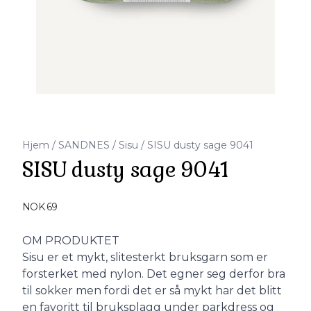
Hjem
/
SANDNES
/
Sisu
/
SISU dusty sage 9041
SISU dusty sage 9041
Produktdetaljer
NOK 69
Description
OM PRODUKTET
Sisu er et mykt, slitesterkt bruksgarn som er
forsterket med nylon. Det egner seg derfor bra
til sokker men fordi det er så mykt har det blitt
en favoritt til bruksplagg under parkdress og