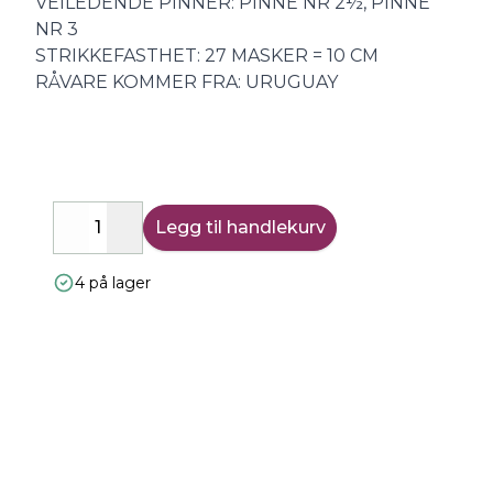
VEILEDENDE PINNER: PINNE NR 2½, PINNE
NR 3
STRIKKEFASTHET: 27 MASKER = 10 CM
RÅVARE KOMMER FRA: URUGUAY
Legg til handlekurv
Decrease
Increase
4 på lager