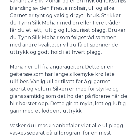
variant av Silk Mohair og er en myk og luksuriøs
blanding av den fineste mohair, ull og silke.
Garnet er tynt og veldig drøyt i bruk. Strikker
du Tynn Silk Mohair med en eller flere tråder
får du et lett, luftig og luksuriøst plagg. Bruker
du Tynn Silk Mohair som følgetråd sammen
med andre kvaliteter vil du få et spennende
uttrykk og godt hold i et hvert plagg.
Mohair er ull fra angorageiten. Dette er en
geiterase som har lange silkemyke krøllete
ullfiber. Vanlig ull er tilsatt for å gi garnet
spenst og volum. Silken er med for styrke og
glans samtidig som det holder på fibrene når de
blir børstet opp. Dette gir et mykt, lett og luftig
garn med et loddent uttrykk.
Vasker du i maskin anbefaler vi at alle ullplagg
vaskes separat på ullprogram for en mest