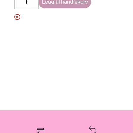
Legg til handlekurv
Decrease
Increase