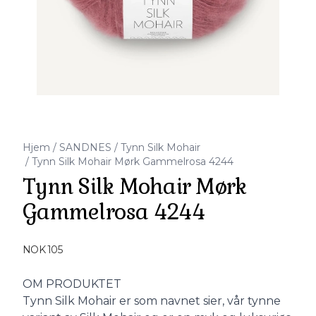
Hjem
/
SANDNES
/
Tynn Silk Mohair
/
Tynn Silk Mohair Mørk Gammelrosa 4244
Tynn Silk Mohair Mørk
Gammelrosa 4244
Produktdetaljer
NOK 105
Description
OM PRODUKTET
Tynn Silk Mohair er som navnet sier, vår tynne