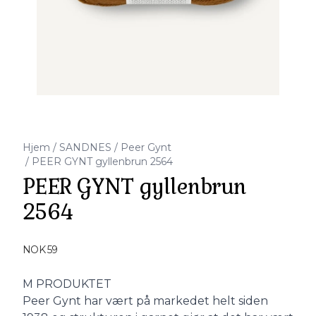
Hjem
/
SANDNES
/
Peer Gynt
/
PEER GYNT gyllenbrun 2564
PEER GYNT gyllenbrun
2564
Produktdetaljer
NOK 59
Description
M PRODUKTET
Peer Gynt har vært på markedet helt siden