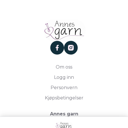
facebook
instagram
Om oss
Logg inn
Personvern
Kjøpsbetingelser
Annes garn
Storgata 19, 2750 Gran
Org.nr. 994050613