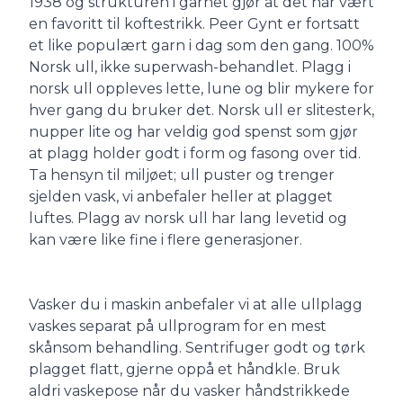
1938 og strukturen i garnet gjør at det har vært
en favoritt til koftestrikk. Peer Gynt er fortsatt
et like populært garn i dag som den gang. 100%
Norsk ull, ikke superwash-behandlet. Plagg i
norsk ull oppleves lette, lune og blir mykere for
hver gang du bruker det. Norsk ull er slitesterk,
nupper lite og har veldig god spenst som gjør
at plagg holder godt i form og fasong over tid.
Ta hensyn til miljøet; ull puster og trenger
sjelden vask, vi anbefaler heller at plagget
luftes. Plagg av norsk ull har lang levetid og
kan være like fine i flere generasjoner.
Vasker du i maskin anbefaler vi at alle ullplagg
vaskes separat på ullprogram for en mest
skånsom behandling. Sentrifuger godt og tørk
plagget flatt, gjerne oppå et håndkle. Bruk
aldri vaskepose når du vasker håndstrikkede