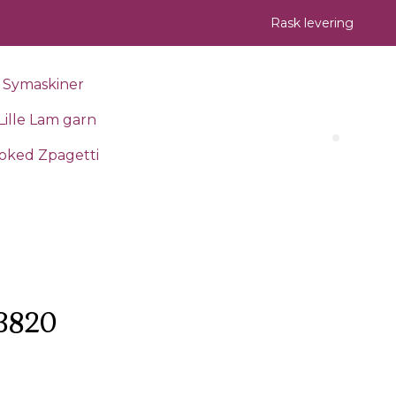
Rask levering
Symaskiner
Lille Lam garn
Search 
oked Zpagetti
 3820