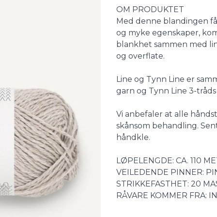
Description
OM PRODUKTET
Med denne blandingen få
og myke egenskaper, kombi
blankhet sammen med lin
og overflate.
Line og Tynn Line er samme
garn og Tynn Line 3-tråds
Vi anbefaler at alle hånds
skånsom behandling. Sentr
håndkle.
LØPELENGDE: CA. 110 M
VEILEDENDE PINNER: PI
STRIKKEFASTHET: 20 MA
RÅVARE KOMMER FRA: I