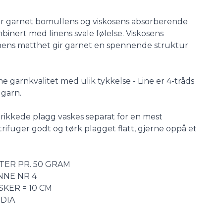
r garnet bomullens og viskosens absorberende
nert med linens svale følelse. Viskosens
ens matthet gir garnet en spennende struktur
 garnkvalitet med ulik tykkelse - Line er 4-tråds
 garn.
trikkede plagg vaskes separat for en mest
ifuger godt og tørk plagget flatt, gjerne oppå et
ETER PR. 50 GRAM
NNE NR 4
SKER = 10 CM
NDIA