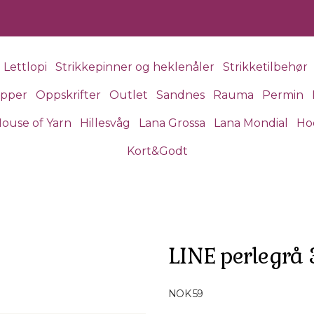
Lettlopi
Strikkepinner og heklenåler
Strikketilbehør
apper
Oppskrifter
Outlet
Sandnes
Rauma
Permin
ouse of Yarn
Hillesvåg
Lana Grossa
Lana Mondial
Ho
Kort&Godt
LINE perlegrå
Produktdetaljer
NOK 59