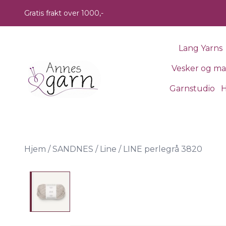
Skip to main content
Gratis frakt over 1000,-
Lang Yarns
Vesker og m
Garnstudio
H
Hjem
/
SANDNES
/
Line
/
LINE perlegrå 3820