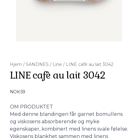
Hjem
/
SANDNES
/
Line
/
LINE cafè au lait 3042
LINE cafè au lait 3042
Produktdetaljer
NOK 59
Description
OM PRODUKTET
Med denne blandingen får garnet bomullens
og viskosens absorberende og myke
egenskaper, kombinert med linens svale følelse.
Viskosens blankhet sammen med linens