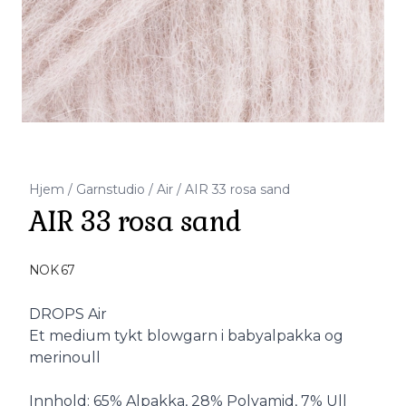
Hjem
/
Garnstudio
/
Air
/
AIR 33 rosa sand
AIR 33 rosa sand
Produktdetaljer
NOK 67
Description
DROPS Air
Et medium tykt blowgarn i babyalpakka og
merinoull
Innhold: 65% Alpakka, 28% Polyamid, 7% Ull