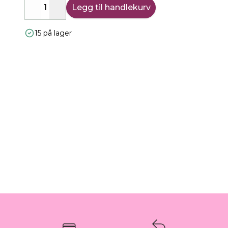
Legg til handlekurv
Decrease
Increase
15 på lager