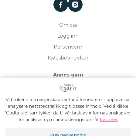
facebook
instagram
Om oss
Logg inn
Personvern
Kjøpsbetingelser
Annes garn
Storgata 19, 2750 Gran
Org.nr. 994050613
Vi bruker informasjonskapsler for å forbedre din opplevelse,
analysere nettstedtrafikk og tilpasse innhold. Ved å klikke
'Godta alle' samtykker du til vår bruk av informasjonskapsler
for analyse- og markedsføringsformål.
Les mer
Annes Garn © 2026
Kun nødvendige