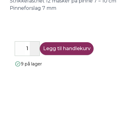
Strikkefasthet 12 masker på pinne 7 = 10 cm
Pinneforslag 7 mm
Legg til handlekurv
Decrease
Increase
9 på lager