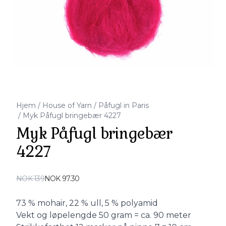
Hjem
/
House of Yarn
/
Påfugl in Paris
/
Myk Påfugl bringebær 4227
Myk Påfugl bringebær
4227
Produktdetaljer
NOK 139
NOK 97.30
Description
73 % mohair, 22 % ull, 5 % polyamid
Vekt og løpelengde 50 gram = ca. 90 meter