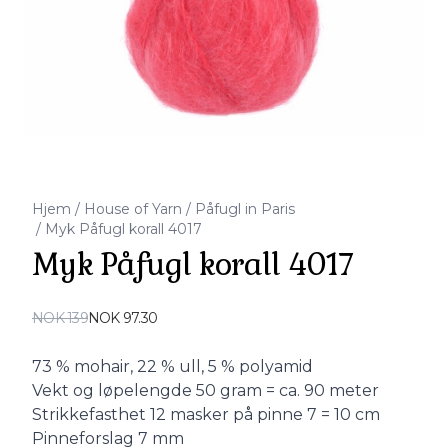
Hjem
/
House of Yarn
/
Påfugl in Paris
/
Myk Påfugl korall 4017
Myk Påfugl korall 4017
Produktdetaljer
NOK 139
NOK 97.30
Description
73 % mohair, 22 % ull, 5 % polyamid
Vekt og løpelengde 50 gram = ca. 90 meter
Strikkefasthet 12 masker på pinne 7 = 10 cm
Pinneforslag 7 mm