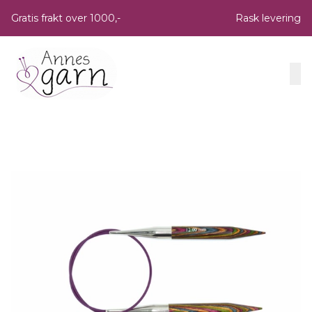
Skip to main content
Gratis frakt over 1000,-
Rask levering