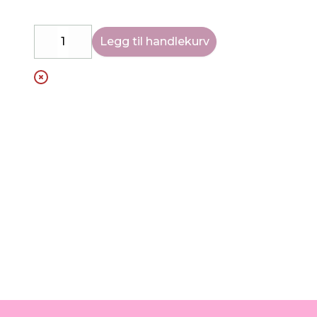
Legg til handlekurv
Decrease
Increase