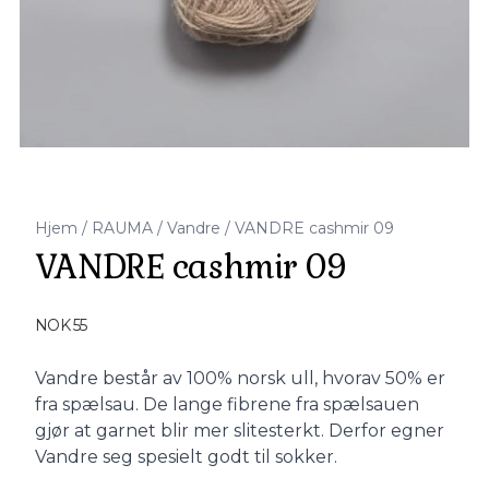
Hjem
/
RAUMA
/
Vandre
/
VANDRE cashmir 09
VANDRE cashmir 09
Produktdetaljer
NOK 55
Description
Vandre består av 100% norsk ull, hvorav 50% er
fra spælsau. De lange fibrene fra spælsauen
gjør at garnet blir mer slitesterkt. Derfor egner
Vandre seg spesielt godt til sokker.