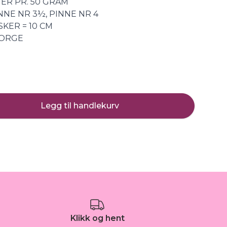
TER PR. 50 GRAM
NNE NR 3½, PINNE NR 4
KER = 10 CM
NORGE
Legg til handlekurv
Klikk og hent