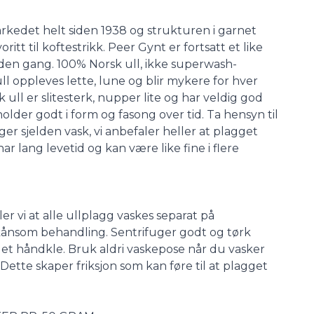
kedet helt siden 1938 og strukturen i garnet
ritt til koftestrikk. Peer Gynt er fortsatt et like
den gang. 100% Norsk ull, ikke superwash-
ll oppleves lette, lune og blir mykere for hver
ull er slitesterk, nupper lite og har veldig god
older godt i form og fasong over tid. Ta hensyn til
ger sjelden vask, vi anbefaler heller at plagget
har lang levetid og kan være like fine i flere
er vi at alle ullplagg vaskes separat på
kånsom behandling. Sentrifuger godt og tørk
å et håndkle. Bruk aldri vaskepose når du vasker
 Dette skaper friksjon som kan føre til at plagget