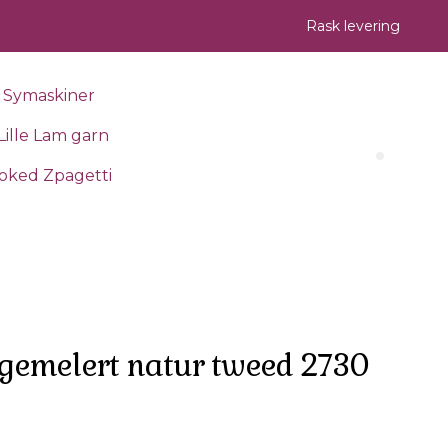
Rask levering
Symaskiner
Lille Lam garn
Search 
oked Zpagetti
gemelert natur tweed 2730