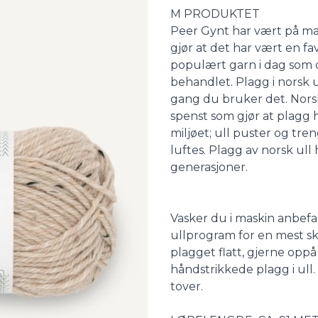
Description
M PRODUKTET
Peer Gynt har vært på mar
gjør at det har vært en favo
populært garn i dag som 
behandlet. Plagg i norsk u
gang du bruker det. Norsk 
spenst som gjør at plagg h
miljøet; ull puster og tren
luftes. Plagg av norsk ull 
generasjoner.
Vasker du i maskin anbefal
ullprogram for en mest s
plagget flatt, gjerne opp
håndstrikkede plagg i ull.
tover.