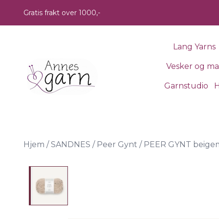
Skip to main content
Gratis frakt over 1000,-
Lang Yarns
Vesker og m
Garnstudio
H
Hjem
/
SANDNES
/
Peer Gynt
/
PEER GYNT beigem