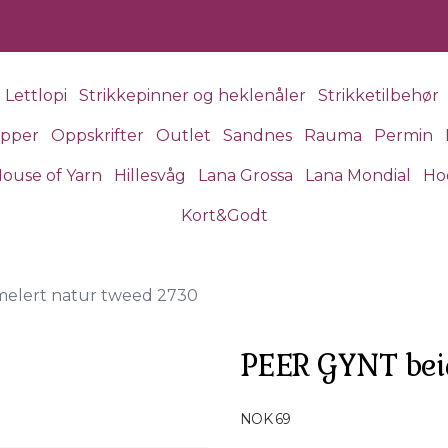
Lettlopi
Strikkepinner og heklenåler
Strikketilbehør
apper
Oppskrifter
Outlet
Sandnes
Rauma
Permin
ouse of Yarn
Hillesvåg
Lana Grossa
Lana Mondial
Ho
Kort&Godt
elert natur tweed 2730
PEER GYNT bei
Produktdetaljer
NOK 69