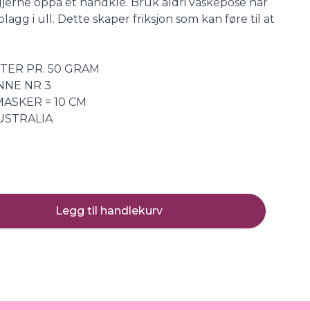
, gjerne oppå et håndkle. Bruk aldri vaskepose når
agg i ull. Dette skaper friksjon som kan føre til at
ETER PR. 50 GRAM
NNE NR 3
MASKER = 10 CM
USTRALIA
Legg til handlekurv