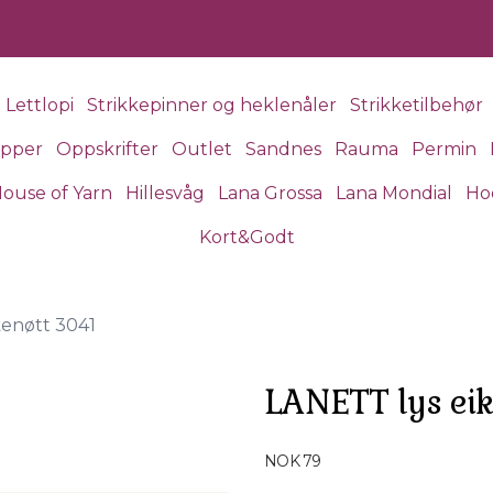
Lettlopi
Strikkepinner og heklenåler
Strikketilbehør
apper
Oppskrifter
Outlet
Sandnes
Rauma
Permin
ouse of Yarn
Hillesvåg
Lana Grossa
Lana Mondial
Ho
Kort&Godt
kenøtt 3041
LANETT lys eik
Produktdetaljer
NOK 79