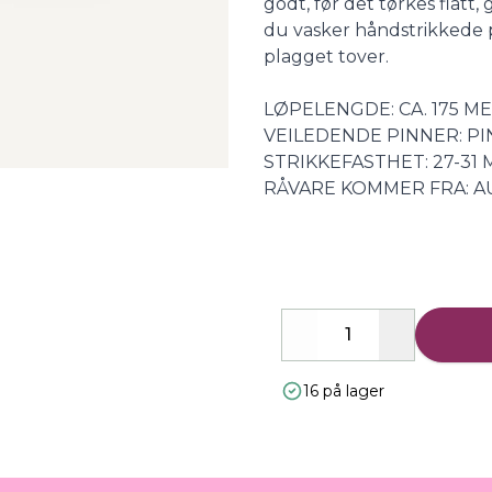
godt, før det tørkes flatt
du vasker håndstrikkede pl
plagget tover.
LØPELENGDE: CA. 175 M
VEILEDENDE PINNER: PI
STRIKKEFASTHET: 27-31 
RÅVARE KOMMER FRA: A
Decrease
Increase
16 på lager