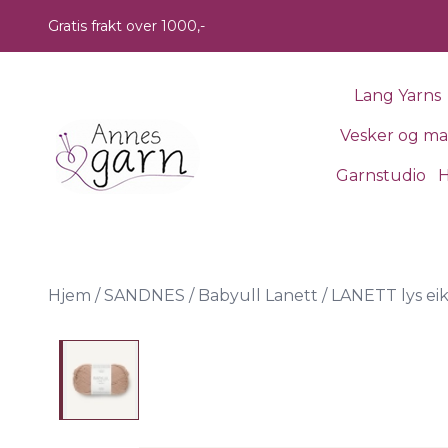
Skip to main content
Gratis frakt over 1000,-
Lang Yarns
Vesker og m
Garnstudio
H
Hjem
/
SANDNES
/
Babyull Lanett
/
LANETT lys ei