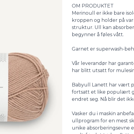
Description
OM PRODUKTET
Merinoull er ikke bare iso
kroppen og holder på varm
struktur. Ull kan absorber
begynner å føles vått.
Garnet er superwash-behand
Vår leverandør har garant
har blitt utsatt for mulesi
Babyull Lanett har vært på
fortsatt et like populært
endret seg. Nå blir det ikk
Vasker du i maskin anbefal
ullprogram for en mest s
unike absorberingsevne er