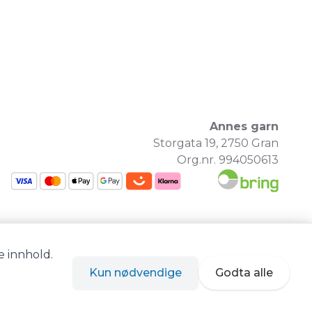
Annes garn
Storgata 19, 2750 Gran
Org.nr. 994050613
e innhold.
Kun nødvendige
Godta alle
Siden driftes av
Shoplabs