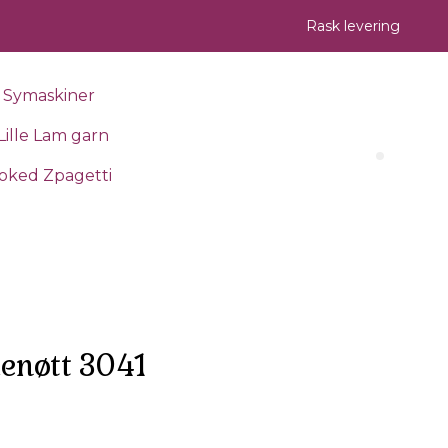
Rask levering
Symaskiner
Lille Lam garn
Search 
oked Zpagetti
enøtt 3041