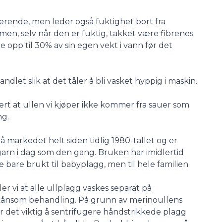
lerende, men leder også fuktighet bort fra
en, selv når den er fuktig, takket være fibrenes
e opp til 30% av sin egen vekt i vann før det
let slik at det tåler å bli vasket hyppig i maskin.
ert at ullen vi kjøper ikke kommer fra sauer som
ng.
 markedet helt siden tidlig 1980-tallet og er
 garn i dag som den gang. Bruken har imidlertid
e bare brukt til babyplagg, men til hele familien.
er vi at alle ullplagg vaskes separat på
kånsom behandling. På grunn av merinoullens
 det viktig å sentrifugere håndstrikkede plagg