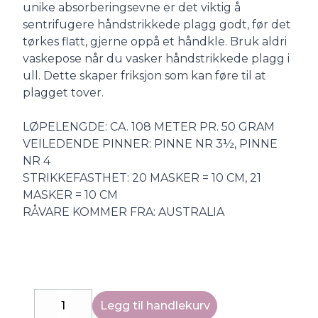
unike absorberingsevne er det viktig å
sentrifugere håndstrikkede plagg godt, før det
tørkes flatt, gjerne oppå et håndkle. Bruk aldri
vaskepose når du vasker håndstrikkede plagg i
ull. Dette skaper friksjon som kan føre til at
plagget tover.
LØPELENGDE: CA. 108 METER PR. 50 GRAM
VEILEDENDE PINNER: PINNE NR 3½, PINNE
NR 4
STRIKKEFASTHET: 20 MASKER = 10 CM, 21
MASKER = 10 CM
RÅVARE KOMMER FRA: AUSTRALIA
Legg til handlekurv
Decrease
Increase