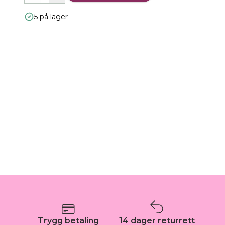
5 på lager
Trygg betaling
14 dager returrett