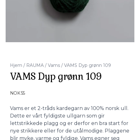
Hjem
/
RAUMA
/
Vams
/
VAMS Dyp grønn 109
VAMS Dyp grønn 109
Produktdetaljer
NOK 55
Description
Vams er et 2-tråds kardegarn av 100% norsk ull.
Dette er vårt fyldigste ullgarn som gir
lettstrikkede plagg og er derfor en bra start for
nye strikkere eller for de utålmodige. Plaggene
blir myke, varme og fyldige. Vams egner seg