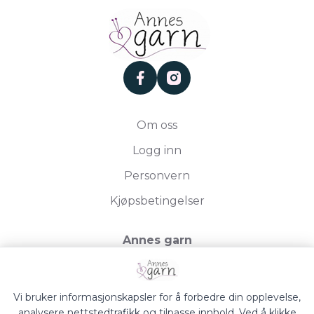
facebook
instagram
Om oss
Logg inn
Personvern
Kjøpsbetingelser
Annes garn
Storgata 19, 2750 Gran
Org.nr. 994050613
Vi bruker informasjonskapsler for å forbedre din opplevelse,
analysere nettstedtrafikk og tilpasse innhold. Ved å klikke