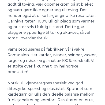
godt til toving. Vær oppmerksom på at bleket
og svart garn ikke egner seg til toving. Det
hender også at ulike farger gir ulike resultater.
Garnkvaliteter i 100% ull gir plagg som varmer
og puster selv i fuktig tilstand. Dette gjør
plaggene ypperlige til tur og aktivitet, så vel
som til hverdagsbruk.
Vams produseres på fabrikken vår i vakre
Romsdalen. Her karder, tvinner, spinner, vasker,
farger og nøster vi garnet av 100% norsk ull. Vi
er stolte over å kunne tilby helnorske
produkter!
Norsk ull kjennetegnes spesielt ved god
slitestyrke, spenst og elastisitet. Spunnet som
kardegarn gir ulla den ideelle balanse mellom
funksjonalitet og komfort. Resultatet er lette,