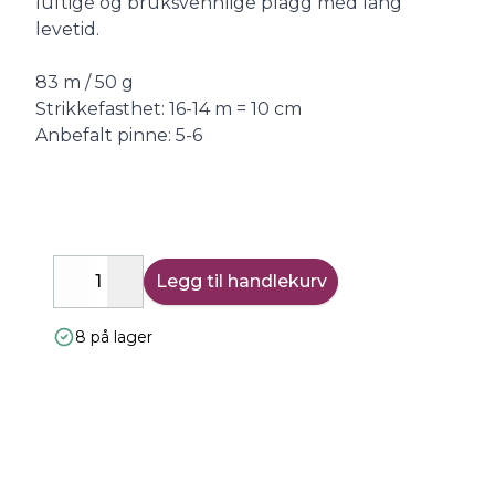
luftige og bruksvennlige plagg med lang
levetid.
83 m / 50 g
Strikkefasthet: 16-14 m = 10 cm
Anbefalt pinne: 5-6
Legg til handlekurv
Decrease
Increase
8 på lager