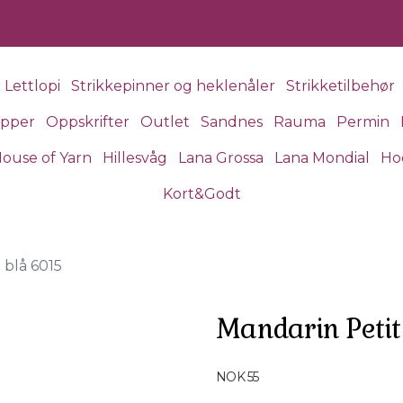
Lettlopi
Strikkepinner og heklenåler
Strikketilbehør
apper
Oppskrifter
Outlet
Sandnes
Rauma
Permin
ouse of Yarn
Hillesvåg
Lana Grossa
Lana Mondial
Ho
Kort&Godt
 blå 6015
Mandarin Petit
Produktdetaljer
NOK 55