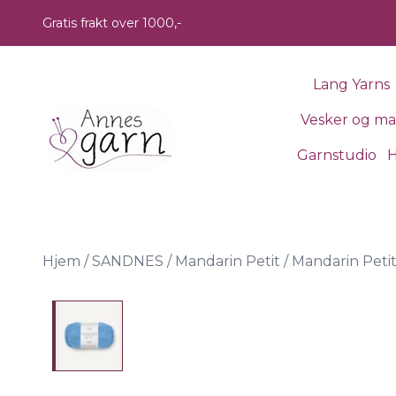
Skip to main content
Gratis frakt over 1000,-
Lang Yarns
Vesker og m
Garnstudio
H
Hjem
/
SANDNES
/
Mandarin Petit
/
Mandarin Petit