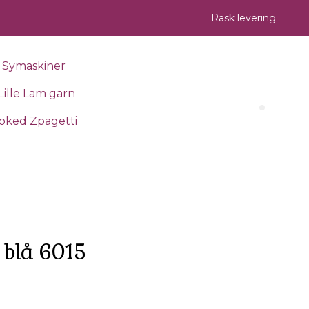
Rask levering
Symaskiner
Lille Lam garn
Search 
oked Zpagetti
 blå 6015