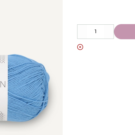
Description
Decrease
Increase