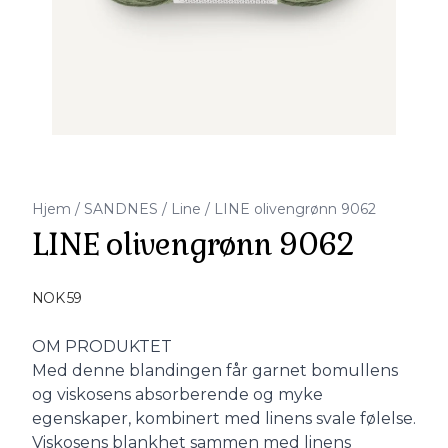
Hjem
/
SANDNES
/
Line
/
LINE olivengrønn 9062
LINE olivengrønn 9062
Produktdetaljer
NOK 59
Description
OM PRODUKTET
Med denne blandingen får garnet bomullens
og viskosens absorberende og myke
egenskaper, kombinert med linens svale følelse.
Viskosens blankhet sammen med linens