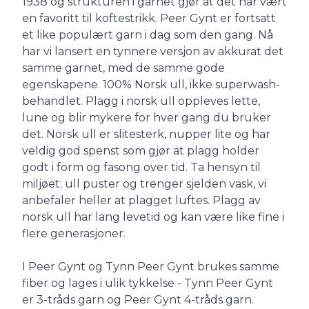
1938 og strukturen i garnet gjør at det har vært
en favoritt til koftestrikk. Peer Gynt er fortsatt
et like populært garn i dag som den gang. Nå
har vi lansert en tynnere versjon av akkurat det
samme garnet, med de samme gode
egenskapene. 100% Norsk ull, ikke superwash-
behandlet. Plagg i norsk ull oppleves lette,
lune og blir mykere for hver gang du bruker
det. Norsk ull er slitesterk, nupper lite og har
veldig god spenst som gjør at plagg holder
godt i form og fasong over tid. Ta hensyn til
miljøet; ull puster og trenger sjelden vask, vi
anbefaler heller at plagget luftes. Plagg av
norsk ull har lang levetid og kan være like fine i
flere generasjoner.
I Peer Gynt og Tynn Peer Gynt brukes samme
fiber og lages i ulik tykkelse - Tynn Peer Gynt
er 3-tråds garn og Peer Gynt 4-tråds garn.