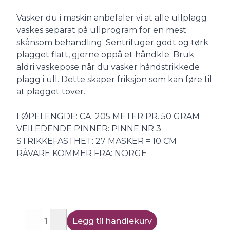
Vasker du i maskin anbefaler vi at alle ullplagg
vaskes separat på ullprogram for en mest
skånsom behandling. Sentrifuger godt og tørk
plagget flatt, gjerne oppå et håndkle. Bruk
aldri vaskepose når du vasker håndstrikkede
plagg i ull. Dette skaper friksjon som kan føre til
at plagget tover.
LØPELENGDE: CA. 205 METER PR. 50 GRAM
VEILEDENDE PINNER: PINNE NR 3
STRIKKEFASTHET: 27 MASKER = 10 CM
RÅVARE KOMMER FRA: NORGE
Legg til handlekurv
Decrease
Increase