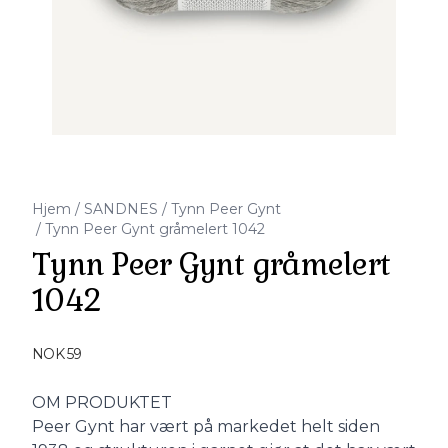
Hjem
/
SANDNES
/
Tynn Peer Gynt
/
Tynn Peer Gynt gråmelert 1042
Tynn Peer Gynt gråmelert
1042
Produktdetaljer
NOK 59
Description
OM PRODUKTET
Peer Gynt har vært på markedet helt siden