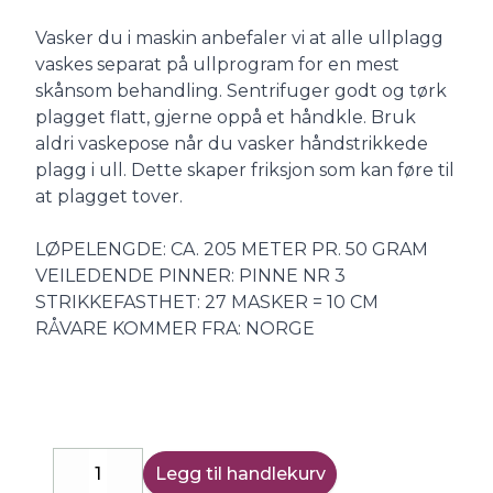
Vasker du i maskin anbefaler vi at alle ullplagg
vaskes separat på ullprogram for en mest
skånsom behandling. Sentrifuger godt og tørk
plagget flatt, gjerne oppå et håndkle. Bruk
aldri vaskepose når du vasker håndstrikkede
plagg i ull. Dette skaper friksjon som kan føre til
at plagget tover.
LØPELENGDE: CA. 205 METER PR. 50 GRAM
VEILEDENDE PINNER: PINNE NR 3
STRIKKEFASTHET: 27 MASKER = 10 CM
RÅVARE KOMMER FRA: NORGE
Legg til handlekurv
Decrease
Increase