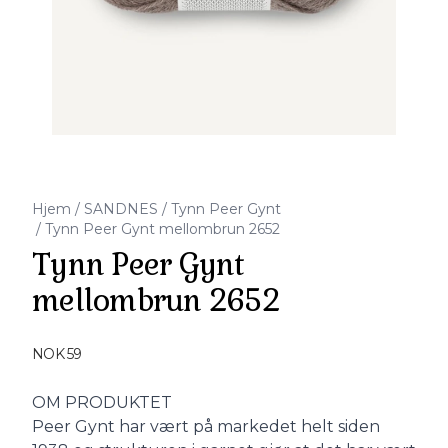
Hjem
/
SANDNES
/
Tynn Peer Gynt
/
Tynn Peer Gynt mellombrun 2652
Tynn Peer Gynt
mellombrun 2652
Produktdetaljer
NOK 59
Description
OM PRODUKTET
Peer Gynt har vært på markedet helt siden