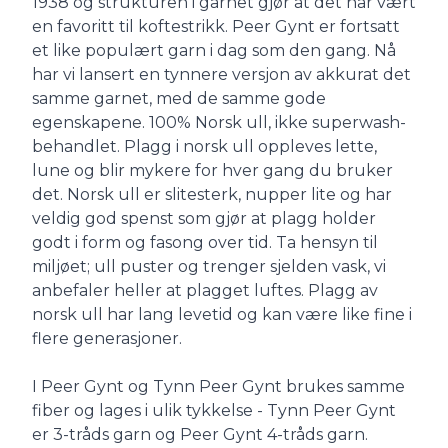
1938 og strukturen i garnet gjør at det har vært
en favoritt til koftestrikk. Peer Gynt er fortsatt
et like populært garn i dag som den gang. Nå
har vi lansert en tynnere versjon av akkurat det
samme garnet, med de samme gode
egenskapene. 100% Norsk ull, ikke superwash-
behandlet. Plagg i norsk ull oppleves lette,
lune og blir mykere for hver gang du bruker
det. Norsk ull er slitesterk, nupper lite og har
veldig god spenst som gjør at plagg holder
godt i form og fasong over tid. Ta hensyn til
miljøet; ull puster og trenger sjelden vask, vi
anbefaler heller at plagget luftes. Plagg av
norsk ull har lang levetid og kan være like fine i
flere generasjoner.
I Peer Gynt og Tynn Peer Gynt brukes samme
fiber og lages i ulik tykkelse - Tynn Peer Gynt
er 3-tråds garn og Peer Gynt 4-tråds garn.