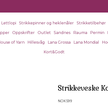
Lettlopi
Strikkepinner og heklenåler
Strikketilbehør
apper
Oppskrifter
Outlet
Sandnes
Rauma
Permin
ouse of Yarn
Hillesvåg
Lana Grossa
Lana Mondial
Ho
Kort&Godt
Strikkeveske K
Produktdetaljer
NOK 599