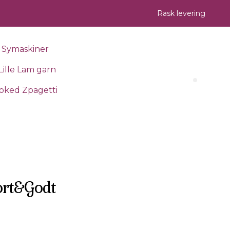
Rask levering
Symaskiner
Lille Lam garn
Search 
oked Zpagetti
ort&Godt