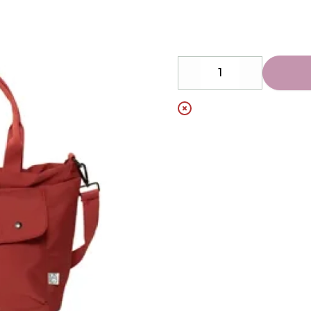
Description
Decrease
Increase