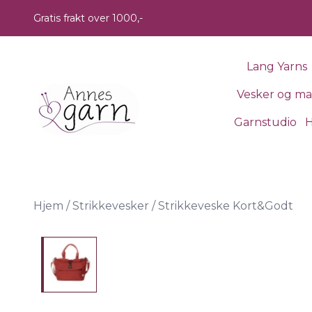
Skip to main content
Gratis frakt over 1000,-
Lang Yarns
Vesker og m
Garnstudio
H
Hjem
/
Strikkevesker
/
Strikkeveske Kort&Godt