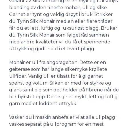
variant av Silk Mohair og er en myk og luksuriøs
blanding av den fineste mohair, ull og silke.
Garnet er tynt og veldig drøyt i bruk. Strikker
du Tynn Silk Mohair med en eller flere tråder
får du et lett, luftig og luksuriøst plagg. Bruker
du Tynn Silk Mohair som følgetråd sammen
med andre kvaliteter vil du få et spennende
uttrykk og godt hold i et hvert plagg.
Mohair er ull fra angorageiten. Dette er en
geiterase som har lange silkemyke krøllete
ullfiber. Vanlig ull er tilsatt for å gi garnet
spenst og volum. Silken er med for styrke og
glans samtidig som det holder på fibrene når de
blir børstet opp. Dette gir et mykt, lett og luftig
garn med et loddent uttrykk.
Vasker du i maskin anbefaler vi at alle ullplagg
vaskes separat på ullprogram for en mest