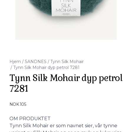
Hjem
/
SANDNES
/
Tynn Silk Mohair
/
Tynn Silk Mohair dyp petrol 7281
Tynn Silk Mohair dyp petrol
7281
Produktdetaljer
NOK 105
Description
OM PRODUKTET
Tynn Silk Mohair er som navnet sier, vår tynne