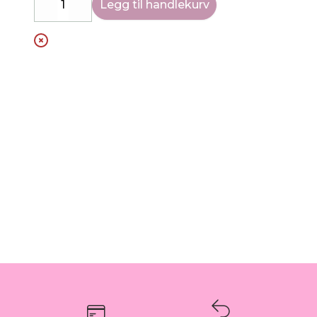
Legg til handlekurv
Decrease
Increase