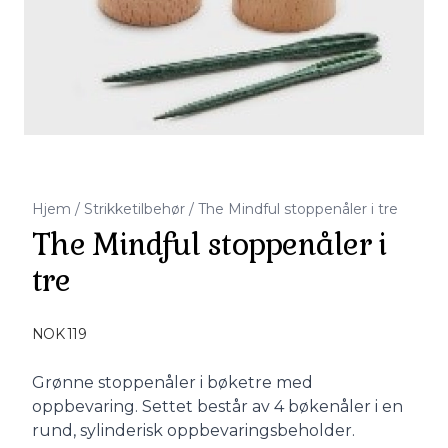
Hjem
/
Strikketilbehør
/
The Mindful stoppenåler i tre
The Mindful stoppenåler i
tre
Produktdetaljer
NOK 119
Description
Grønne stoppenåler i bøketre med
oppbevaring. Settet består av 4 bøkenåler i en
rund, sylinderisk oppbevaringsbeholder.