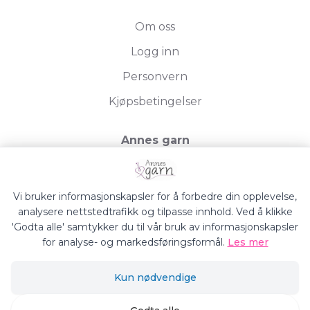
Om oss
Logg inn
Personvern
Kjøpsbetingelser
Annes garn
Storgata 19, 2750 Gran
Org.nr. 994050613
Vi bruker informasjonskapsler for å forbedre din opplevelse,
analysere nettstedtrafikk og tilpasse innhold. Ved å klikke
'Godta alle' samtykker du til vår bruk av informasjonskapsler
for analyse- og markedsføringsformål.
Les mer
Annes Garn © 2026
Kun nødvendige
Siden driftes av
Shoplabs