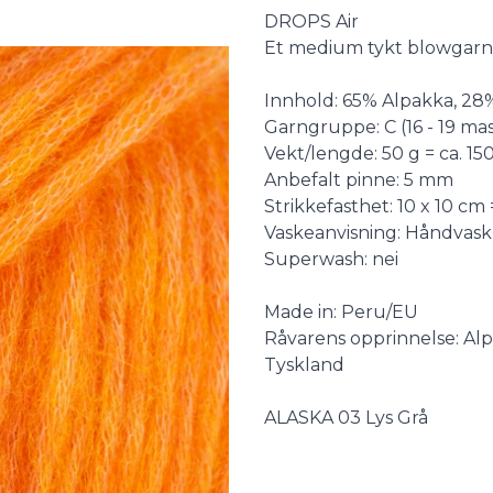
Description
DROPS Air
Et medium tykt blowgarn 
Innhold: 65% Alpakka, 28
Garngruppe: C (16 - 19 mask
Vekt/lengde: 50 g = ca. 15
Anbefalt pinne: 5 mm
Strikkefasthet: 10 x 10 cm 
Vaskeanvisning: Håndvask, 
Superwash: nei
Made in: Peru/EU
Råvarens opprinnelse: Alp
Tyskland
ALASKA 03 Lys Grå