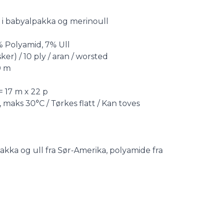
i babyalpakka og merinoull
% Polyamid, 7% Ull
er) / 10 ply / aran / worsted
0 m
= 17 m x 22 p
maks 30°C / Tørkes flatt / Kan toves
akka og ull fra Sør-Amerika, polyamide fra