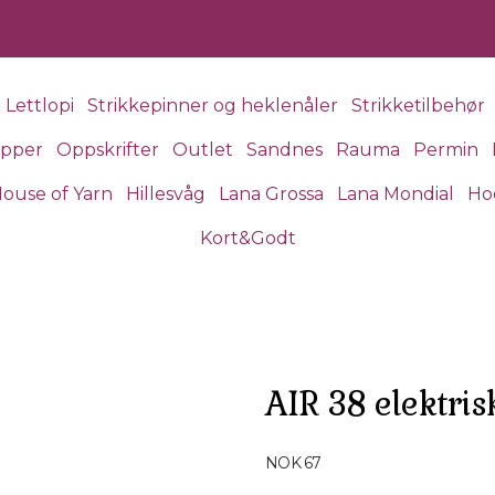
Lettlopi
Strikkepinner og heklenåler
Strikketilbehør
apper
Oppskrifter
Outlet
Sandnes
Rauma
Permin
ouse of Yarn
Hillesvåg
Lana Grossa
Lana Mondial
Ho
Kort&Godt
AIR 38 elektris
Produktdetaljer
NOK 67