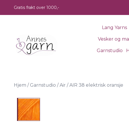
Skip to main content
Gratis frakt over 1000,-
Lang Yarns
Vesker og m
Garnstudio
H
Hjem
/
Garnstudio
/
Air
/
AIR 38 elektrisk oransje