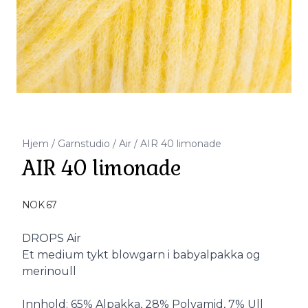
Hjem
/
Garnstudio
/
Air
/
AIR 40 limonade
AIR 40 limonade
Produktdetaljer
NOK 67
Description
DROPS Air
Et medium tykt blowgarn i babyalpakka og
merinoull
Innhold: 65% Alpakka, 28% Polyamid, 7% Ull