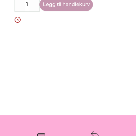
Legg til handlekurv
Decrease
Increase