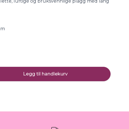
 lette, luftige og bruksvennlige plagg med lang
 cm
Legg til handlekurv