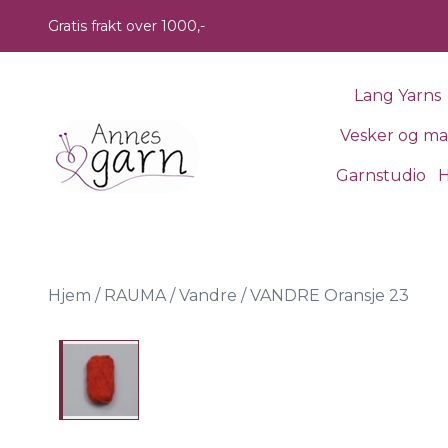
Skip to main content
Gratis frakt over 1000,-
Lang Yarns
Vesker og m
Garnstudio
H
Hjem
/
RAUMA
/
Vandre
/
VANDRE Oransje 23