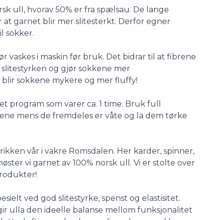
sk ull, hvorav 50% er fra spælsau. De lange
 at garnet blir mer slitesterkt. Derfor egner
l sokker.
r vaskes i maskin før bruk. Det bidrar til at fibrene
r slitestyrken og gjør sokkene mer
 blir sokkene mykere og mer fluffy!
t program som varer ca. 1 time. Bruk full
kene mens de fremdeles er våte og la dem tørke
ikken vår i vakre Romsdalen. Her karder, spinner,
nøster vi garnet av 100% norsk ull. Vi er stolte over
produkter!
ielt ved god slitestyrke, spenst og elastisitet.
r ulla den ideelle balanse mellom funksjonalitet