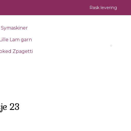
Rask levering
Symaskiner
Lille Lam garn
Search 
oked Zpagetti
je 23