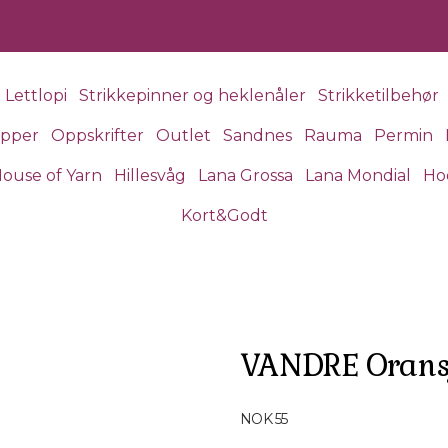
Lettlopi
Strikkepinner og heklenåler
Strikketilbehør
apper
Oppskrifter
Outlet
Sandnes
Rauma
Permin
ouse of Yarn
Hillesvåg
Lana Grossa
Lana Mondial
Ho
Kort&Godt
VANDRE Orans
Produktdetaljer
NOK 55