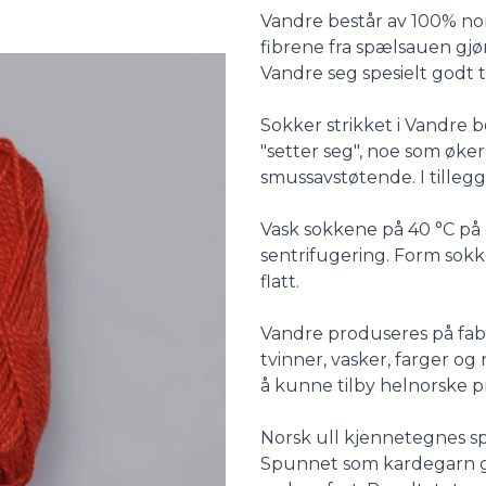
Description
Vandre består av 100% nor
fibrene fra spælsauen gjør
Vandre seg spesielt godt ti
Sokker strikket i Vandre bø
"setter seg", noe som øke
smussavstøtende. I tillegg
Vask sokkene på 40 °C på e
sentrifugering. Form sok
flatt.
Vandre produseres på fabr
tvinner, vasker, farger og 
å kunne tilby helnorske 
Norsk ull kjennetegnes spes
Spunnet som kardegarn gi