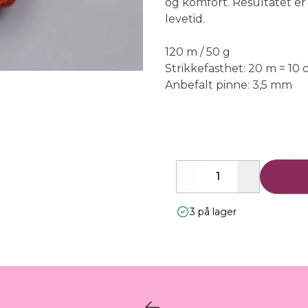
og komfort. Resultatet er
levetid.
120 m / 50 g
Strikkefasthet: 20 m = 10
Anbefalt pinne: 3,5 mm
Decrease
Increase
3 på lager