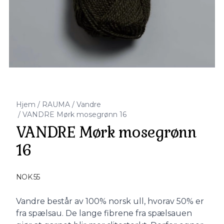
Hjem
/
RAUMA
/
Vandre
/
VANDRE Mørk mosegrønn 16
VANDRE Mørk mosegrønn
16
Produktdetaljer
NOK 55
Description
Vandre består av 100% norsk ull, hvorav 50% er
fra spælsau. De lange fibrene fra spælsauen