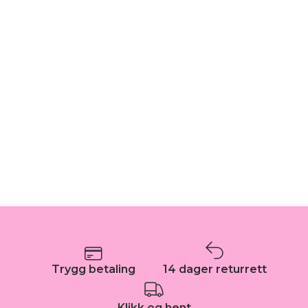
Trygg betaling
14 dager returrett
Klikk og hent