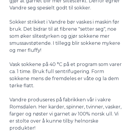
gjør at garnet blir mer slitesterkt. Derfor egner
Vandre seg spesielt godt til sokker.
Sokker strikket i Vandre bør vaskes i maskin før
bruk. Det bidrar til at fibrene "setter seg", noe
som øker slitestyrken og gjør sokkene mer
smussavstøtende. I tillegg blir sokkene mykere
og mer fluffy!
Vask sokkene på 40 °C på et program som varer
ca. 1 time. Bruk full sentrifugering. Form
sokkene mens de fremdeles er våte og la dem
tørke flatt.
Vandre produseres på fabrikken vår i vakre
Romsdalen. Her karder, spinner, tvinner, vasker,
farger og nøster vi garnet av 100% norsk ull. Vi
er stolte over å kunne tilby helnorske
produkter!