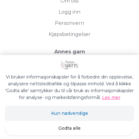
Om oss
Logg inn
Personvern
Kjøpsbetingelser
Annes garn
Storgata 19, 2750 Gran
Org.nr. 994050613
Vi bruker informasjonskapsler for å forbedre din opplevelse,
analysere nettstedtrafikk og tilpasse innhold. Ved å klikke
'Godta alle' samtykker du til vår bruk av informasjonskapsler
for analyse- og markedsføringsformål.
Les mer
Annes Garn © 2026
Kun nødvendige
Siden driftes av
Shoplabs
Godta alle