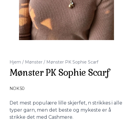
Hjem
/
Mønster
/
Mønster PK Sophie Scarf
Mønster PK Sophie Scarf
Produktdetaljer
NOK 50
Description
Det mest populære lille skjerfet, n strikkes i alle
typer garn, men det beste og mykeste er å
strikke det med Cashmere.