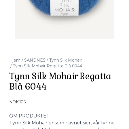
Hjem
/
SANDNES
/
Tynn Silk Mohair
/
Tynn Silk Mohair Regatta Blå 6044
Tynn Silk Mohair Regatta
Blå 6044
Produktdetaljer
NOK 105
Description
OM PRODUKTET
Tynn Silk Mohair er som navnet sier, vår tynne