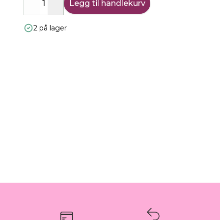
Legg til handlekurv
Decrease
Increase
2 på lager