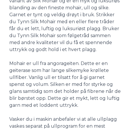
variant av Silk Mohair og er en myk og luksuriøs
blanding av den fineste mohair, ull og silke.
Garnet er tynt og veldig drøyt i bruk. Strikker
du Tynn Silk Mohair med en eller flere tråder
får du et lett, luftig og luksuriøst plagg. Bruker
du Tynn Silk Mohair som følgetråd sammen
med andre kvaliteter vil du få et spennende
uttrykk og godt hold i et hvert plagg.
Mohair er ull fra angorageiten. Dette er en
geiterase som har lange silkemyke krøllete
ullfiber. Vanlig ull er tilsatt for å gi garnet
spenst og volum. Silken er med for styrke og
glans samtidig som det holder på fibrene når de
blir børstet opp. Dette gir et mykt, lett og luftig
garn med et loddent uttrykk.
Vasker du i maskin anbefaler vi at alle ullplagg
vaskes separat på ullprogram for en mest