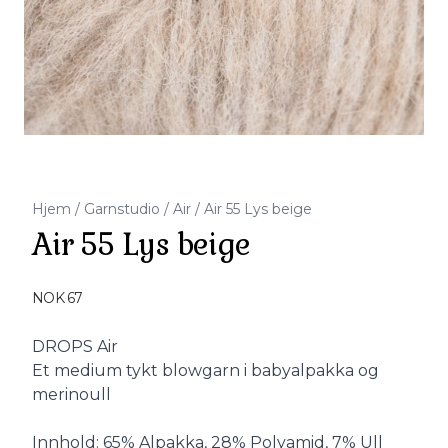
Hjem
/
Garnstudio
/
Air
/
Air 55 Lys beige
Air 55 Lys beige
Produktdetaljer
NOK 67
Description
DROPS Air
Et medium tykt blowgarn i babyalpakka og
merinoull
Innhold: 65% Alpakka, 28% Polyamid, 7% Ull