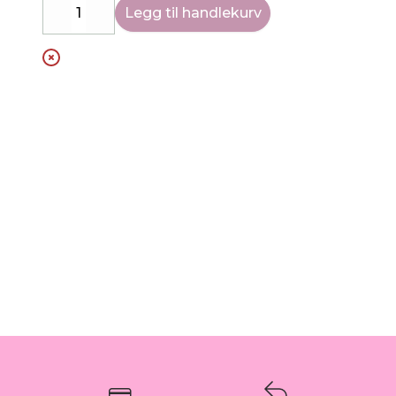
Legg til handlekurv
Decrease
Increase