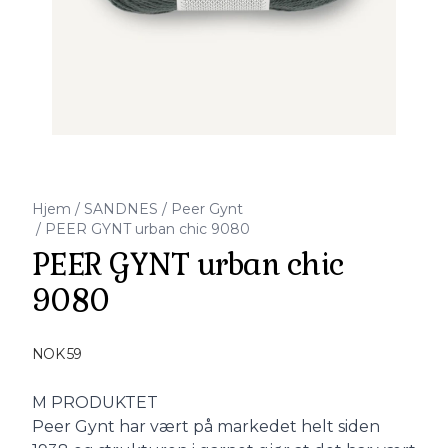
Hjem
/
SANDNES
/
Peer Gynt
/
PEER GYNT urban chic 9080
PEER GYNT urban chic
9080
Produktdetaljer
NOK 59
Description
M PRODUKTET
Peer Gynt har vært på markedet helt siden