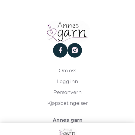
facebook
instagram
Om oss
Logg inn
Personvern
Kjøpsbetingelser
Annes garn
Storgata 19, 2750 Gran
Org.nr. 994050613