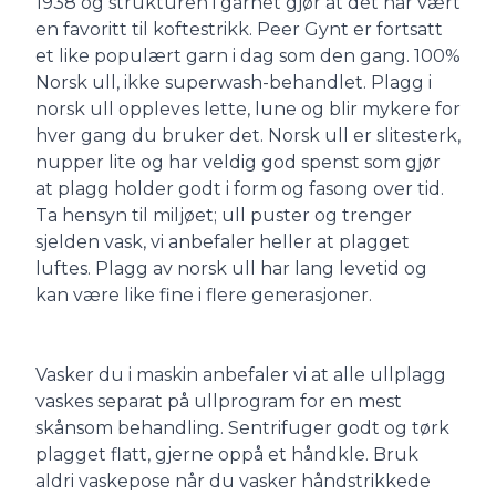
1938 og strukturen i garnet gjør at det har vært
en favoritt til koftestrikk. Peer Gynt er fortsatt
et like populært garn i dag som den gang. 100%
Norsk ull, ikke superwash-behandlet. Plagg i
norsk ull oppleves lette, lune og blir mykere for
hver gang du bruker det. Norsk ull er slitesterk,
nupper lite og har veldig god spenst som gjør
at plagg holder godt i form og fasong over tid.
Ta hensyn til miljøet; ull puster og trenger
sjelden vask, vi anbefaler heller at plagget
luftes. Plagg av norsk ull har lang levetid og
kan være like fine i flere generasjoner.
Vasker du i maskin anbefaler vi at alle ullplagg
vaskes separat på ullprogram for en mest
skånsom behandling. Sentrifuger godt og tørk
plagget flatt, gjerne oppå et håndkle. Bruk
aldri vaskepose når du vasker håndstrikkede